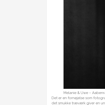
Melanie & Uwe – Aaben
Det er en fornøjelse som fotogra
det smukke træværk giver en uni