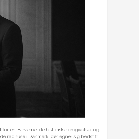
 for én. Farverne, de historiske omgivelser og
e rådhuse i Danmark, der egner sig bedst til