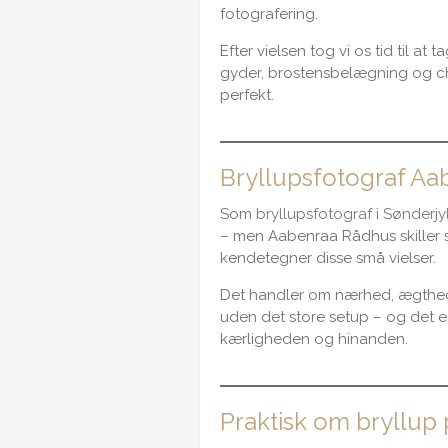
fotografering.
Efter vielsen tog vi os tid til 
gyder, brostensbelægning og ch
perfekt.
Bryllupsfotograf A
Som
bryllupsfotograf i Sønderjy
– men Aabenraa Rådhus skiller s
kendetegner disse små vielser.
Det handler om nærhed, ægthed og
uden det store setup – og det e
kærligheden og hinanden.
Praktisk om bryllup