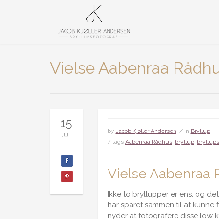
Vielse Aabenraa Rådh
15
by
Jacob Kjøller Andersen
/ in
Bryllup
JUL
/ tags
Aabenraa Rådhus
,
bryllup
,
bryllups
Vielse Aabenraa 
Ikke to bryllupper er ens, og de
har sparet sammen til at kunne f
nyder at fotografere disse low ke