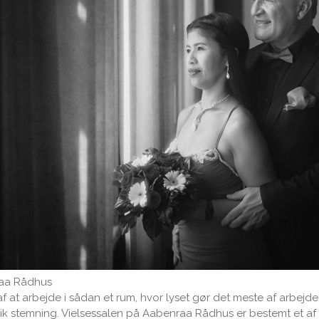
raa Rådhus
f at arbejde i sådan et rum, hvor lyset gør det meste af arbejdet
k stemning. Vielsessalen på Aabenraa Rådhus er bestemt et af d