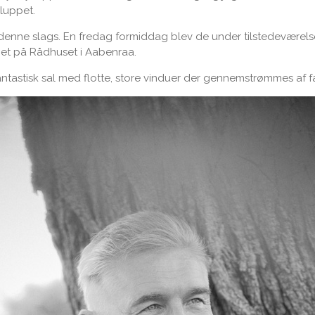
luppet.
 denne slags. En fredag formiddag blev de under tilstedeværel
et på Rådhuset i Aabenraa.
tastisk sal med flotte, store vinduer der gennemstrømmes af fan