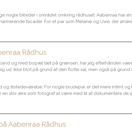
at tage nogle billeder i området omkring rådhuset. Aabenraa har
armerende facader. For et par som Melanie og Uwe, der ønsked
abenraa Rådhus
lland
og med bopæl tæt på grænsen, har jeg efterhånden været
ig ud. Ikke blot på grund af den flotte sal, men også på grund
 tilstedeværelse. For nogle brudepar er det mere intimt og bety
r en stor ære som fotograf at være med til at dokumentere de øj
 på Aabenraa Rådhus