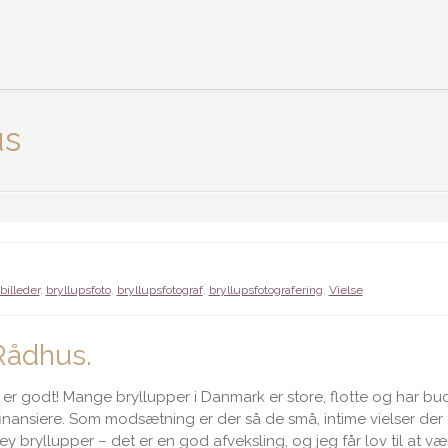
us
billeder
,
bryllupsfoto
,
bryllupsfotograf
,
bryllupsfotografering
,
Vielse
Rådhus.
t er godt! Mange bryllupper i Danmark er store, flotte og har bud
inansiere. Som modsætning er der så de små, intime vielser der f
y bryllupper – det er en god afveksling, og jeg får lov til at v