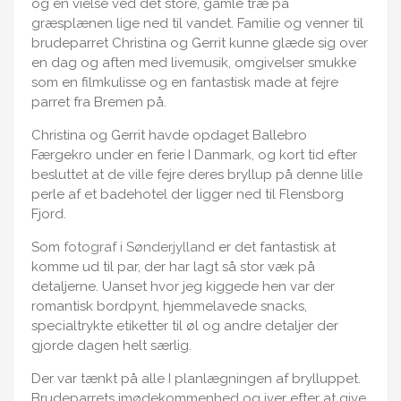
og en vielse ved det store, gamle træ på
græsplænen lige ned til vandet. Familie og venner til
brudeparret Christina og Gerrit kunne glæde sig over
en dag og aften med livemusik, omgivelser smukke
som en filmkulisse og en fantastisk made at fejre
parret fra Bremen på.
Christina og Gerrit havde opdaget Ballebro
Færgekro under en ferie I Danmark, og kort tid efter
besluttet at de ville fejre deres bryllup på denne lille
perle af et badehotel der ligger ned til Flensborg
Fjord.
Som
fotograf i Sønderjylland
er det fantastisk at
komme ud til par, der har lagt så stor væk på
detaljerne. Uanset hvor jeg kiggede hen var der
romantisk bordpynt, hjemmelavede snacks,
specialtrykte etiketter til øl og andre detaljer der
gjorde dagen helt særlig.
Der var tænkt på alle I planlægningen af brylluppet.
Brudeparrets imødekommenhed og iver efter at give