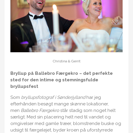
Christina & Gerrit
Bryllup på Ballebro Færgekro – det perfekte
sted for den intime og stemningsfulde
bryllupsfest
Som
bryllupsfotograf i Sønderjylland
har jeg
efterhånden besøgt mange skønne lokationer,
men
Ballebro Færgekro
står stadig som noget helt
særligt. Med sin placering helt ned til vandet og
omgivelser med gamle træer, blomstrende buske og
udsigt til færgelejet, byder kroen på uforstyrrede