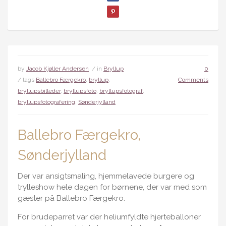
by
Jacob Kjøller Andersen
/ in
Bryllup
0
/ tags
Ballebro Færgekro
,
bryllup
,
Comments
bryllupsbilleder
,
bryllupsfoto
,
bryllupsfotograf
,
bryllupsfotografering
,
Sønderjylland
Ballebro Færgekro,
Sønderjylland
Der var ansigtsmaling, hjemmelavede burgere og
trylleshow hele dagen for børnene, der var med som
gæster på
Ballebro
Færgekro.
For brudeparret var der heliumfyldte hjerteballoner