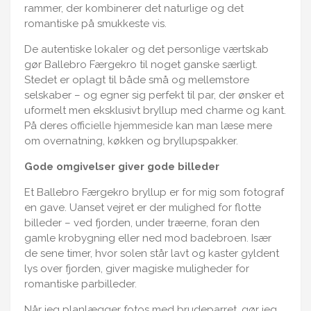
rammer, der kombinerer det naturlige og det
romantiske på smukkeste vis.
De autentiske lokaler og det personlige værtskab
gør Ballebro Færgekro til noget ganske særligt.
Stedet er oplagt til både små og mellemstore
selskaber – og egner sig perfekt til par, der ønsker et
uformelt men eksklusivt bryllup med charme og kant.
På deres
officielle hjemmeside
kan man læse mere
om overnatning, køkken og bryllupspakker.
Gode omgivelser giver gode billeder
Et Ballebro Færgekro bryllup er for mig som fotograf
en gave. Uanset vejret er der mulighed for flotte
billeder – ved fjorden, under træerne, foran den
gamle krobygning eller ned mod badebroen. Især
de sene timer, hvor solen står lavt og kaster gyldent
lys over fjorden, giver magiske muligheder for
romantiske parbilleder.
Når jeg planlægger fotos med brudeparret, gør jeg