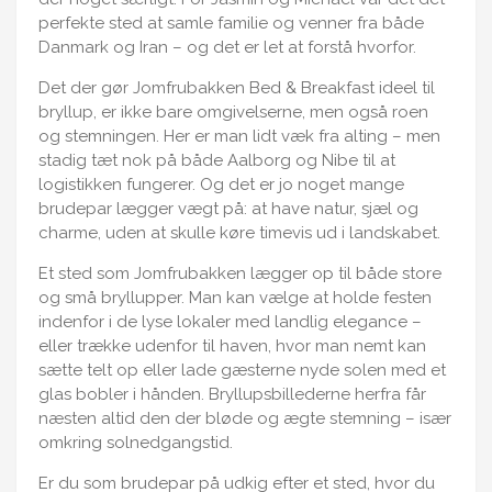
perfekte sted at samle familie og venner fra både
Danmark og Iran – og det er let at forstå hvorfor.
Det der gør Jomfrubakken Bed & Breakfast ideel til
bryllup, er ikke bare omgivelserne, men også roen
og stemningen. Her er man lidt væk fra alting – men
stadig tæt nok på både Aalborg og Nibe til at
logistikken fungerer. Og det er jo noget mange
brudepar lægger vægt på: at have natur, sjæl og
charme, uden at skulle køre timevis ud i landskabet.
Et sted som Jomfrubakken lægger op til både store
og små bryllupper. Man kan vælge at holde festen
indenfor i de lyse lokaler med landlig elegance –
eller trække udenfor til haven, hvor man nemt kan
sætte telt op eller lade gæsterne nyde solen med et
glas bobler i hånden. Bryllupsbillederne herfra får
næsten altid den der bløde og ægte stemning – især
omkring solnedgangstid.
Er du som brudepar på udkig efter et sted, hvor du