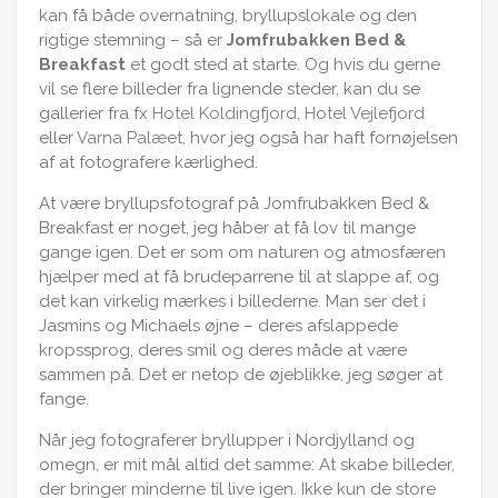
kan få både overnatning, bryllupslokale og den
rigtige stemning – så er
Jomfrubakken Bed &
Breakfast
et godt sted at starte. Og hvis du gerne
vil se flere billeder fra lignende steder, kan du se
gallerier fra fx
Hotel Koldingfjord
,
Hotel Vejlefjord
eller
Varna Palæet
, hvor jeg også har haft fornøjelsen
af at fotografere kærlighed.
At være bryllupsfotograf på Jomfrubakken Bed &
Breakfast er noget, jeg håber at få lov til mange
gange igen. Det er som om naturen og atmosfæren
hjælper med at få brudeparrene til at slappe af, og
det kan virkelig mærkes i billederne. Man ser det i
Jasmins og Michaels øjne – deres afslappede
kropssprog, deres smil og deres måde at være
sammen på. Det er netop de øjeblikke, jeg søger at
fange.
Når jeg fotograferer bryllupper i Nordjylland og
omegn, er mit mål altid det samme: At skabe billeder,
der bringer minderne til live igen. Ikke kun de store