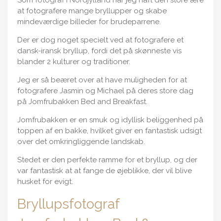
Som
fotograf i Nordjylland
har jeg haft den store ære
at fotografere mange bryllupper og skabe
mindeværdige billeder for brudeparrene.
Der er dog noget specielt ved at fotografere et
dansk-iransk bryllup, fordi det på skønneste vis
blander 2 kulturer og traditioner.
Jeg er så beæret over at have muligheden for at
fotografere Jasmin og Michael på deres store dag
på Jomfrubakken Bed and Breakfast.
Jomfrubakken er en smuk og idyllisk beliggenhed på
toppen af en bakke, hvilket giver en fantastisk udsigt
over det omkringliggende landskab.
Stedet er den perfekte ramme for et bryllup, og der
var fantastisk at at fange de øjeblikke, der vil blive
husket for evigt.
Bryllupsfotograf