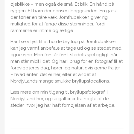
øjeblikke – men også de små. Et blik. En hånd på
ryggen. Et barn der danser i baggrunden. En gæst
der tørrer en tåre væk. Jomfrubakken giver rig
mulighed for at fange disse stemninger, fordi
rammerne er intime og ærlige.
Har I selv lyst til at holde bryllup på Jomfrubakken,
kan jeg varmt anbefale at tage ud og se stedet med
egne øjne. Man forstår først stedets sjæl rigtigt, når
man står midt i det. Og har I brug for en fotograf til at
forevige jeres dag, hører jeg naturligvis gerne fra jer
– hvad enten det er her, eller et andet af
Nordjyllands mange smukke bryllupslocations.
Læs mere om min tilgang til
bryllupsfotografi i
Nordjylland
her, og se gallerier fra nogle af de
steder, hvor jeg har haft fornøjelsen af at arbejde.