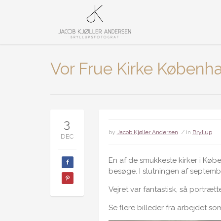
Vor Frue Kirke Københ
3
by
Jacob Kjøller Andersen
/ in
Bryllup
DEC
En af de smukkeste kirker i Købe
besøge. I slutningen af septemb
Vejret var fantastisk, så portræt
Se flere billeder fra arbejdet s