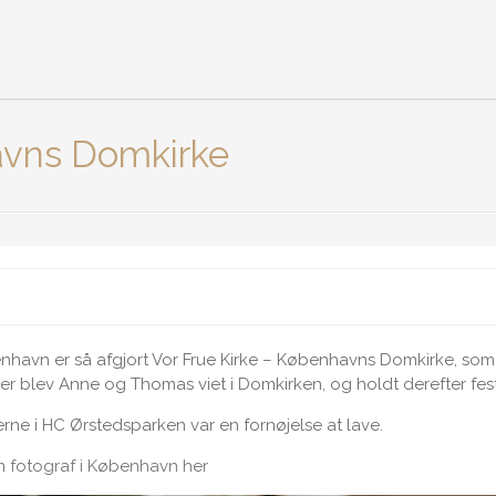
avns Domkirke
nhavn er så afgjort Vor Frue Kirke – Københavns Domkirke, som j
er blev Anne og Thomas viet i Domkirken, og holdt derefter fe
terne i HC Ørstedsparken var en fornøjelse at lave.
om
fotograf i København her