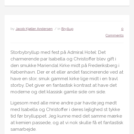
by
Jacob Kjøller Andersen
/ in
Bryllup
0
Comments
Storbybryllup med fest på Admiral Hotel: Det
charmerende par Isabella og Christoffer blev gift i
den smukke
Mariendal Kirke
midt på Frederiksberg i
København. Der er et eller andet fascinerende ved at
have en stor, smuk gammel kirke lige midt i en travl
storby. Det giver en fantastisk kontrast at have det
moderne og det klassisk gamle side om side.
Ligesom med alle mine andre par havde jeg mødt
med Isabella og Christoffer i deres lejlighed st tykke
tid før brylluppet. Jeg kunne med det samme mærke
at kemien passede, og at vi nok skulle få et fantastisk
samarbejde.