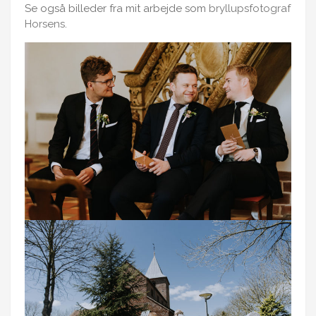
Se også billeder fra mit arbejde som
bryllupsfotograf
Horsens
.