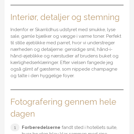
Interiør, detaljer og stemning
Indenfor er Skarrildhus udstyret med smukke, lyse
sale, gamle bjælker og vægge i varme toner. Perfekt
til stille øjeblikke med parret, hvor vi understreger
nærheden og detaljerne: gensidige smil, hånd-i-
hånd-øjeblikke og nærstudier af brudens buket og
kærlighedserklæringer. Efter vielsen fangede jeg
også glimt af gæsterne, som nippede champagne
og talte i den hyggelige foyer.
Fotografering gennem hele
dagen
Forberedelserne
fandt sted i hotellets suite,
hvor bruden blev klar sammen med sine