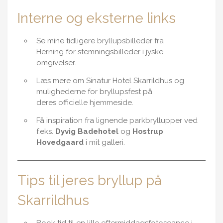
Interne og eksterne links
Se mine tidligere
bryllupsbilleder fra
Herning
for stemningsbilleder i jyske
omgivelser.
Læs mere om Sinatur Hotel Skarrildhus og
mulighederne for bryllupsfest på
deres
officielle hjemmeside
.
Få inspiration fra lignende
parkbryllupper
ved
f.eks.
Dyvig Badehotel
og
Hostrup
Hovedgaard
i mit galleri.
Tips til jeres bryllup på
Skarrildhus
Book tid til en lille eftermiddagsfotoseance i