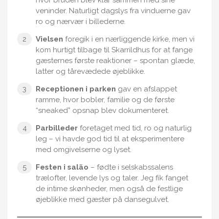
veninder. Naturligt dagslys fra vinduerne gav
ro og nærvær i billederne.
Vielsen
foregik i en nærliggende kirke, men vi
kom hurtigt tilbage til Skarrildhus for at fange
gæsternes første reaktioner – spontan glæde,
latter og tårevædede øjeblikke.
Receptionen i parken
gav en afslappet
ramme, hvor bobler, familie og de første
“sneaked” opsnap blev dokumenteret.
Parbilleder
foretaget med tid, ro og naturlig
leg – vi havde god tid til at eksperimentere
med omgivelserne og lyset.
Festen i salão
– fødte i selskabssalens
trælofter, levende lys og taler. Jeg fik fanget
de intime skønheder, men også de festlige
øjeblikke med gæster på dansegulvet.