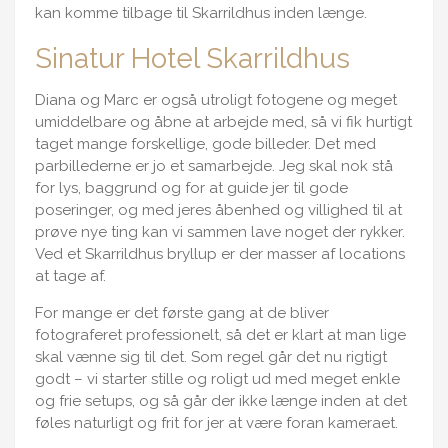
kan komme tilbage til Skarrildhus inden længe.
Sinatur Hotel Skarrildhus
Diana og Marc er også utroligt fotogene og meget
umiddelbare og åbne at arbejde med, så vi fik hurtigt
taget mange forskellige, gode billeder. Det med
parbillederne er jo et samarbejde. Jeg skal nok stå
for lys, baggrund og for at guide jer til gode
poseringer, og med jeres åbenhed og villighed til at
prøve nye ting kan vi sammen lave noget der rykker.
Ved et Skarrildhus bryllup er der masser af locations
at tage af.
For mange er det første gang at de bliver
fotograferet professionelt, så det er klart at man lige
skal vænne sig til det. Som regel går det nu rigtigt
godt – vi starter stille og roligt ud med meget enkle
og frie setups, og så går der ikke længe inden at det
føles naturligt og frit for jer at være foran kameraet.