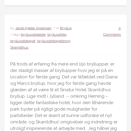
by
Jacob Kjøller Andersen
/ in
Bryllup
0
/ tags
bryllupsbilleder
,
bryllupsfoto
,
Comments
bryllupsfotograf
,
bryllupsfotografering
,
Skarrildhus
På trods af erfaring fra mere end 150 bryllupper, er
der stadigt masser af bryllupper hvor jeg er på en
location for første gang. Det var tilfældet ved Diana
og Marcs bryllup, hvor jeg for første gang havde
glæden af at være til et Sinatur Hotel
Skarrildhus
bryllup. Lige midt i Jylland – omkring Herning –
ligger dette fantastiske hotel, hvor den tilhørende
park byder på rigtigt gode muligheder for
parbilleder. Det er skønt at kunne udforske et nyt
område, og Skarrildhus’ omgivelser og indretning er
utroligt inspirerende at arbejde med. Jeg håber jeg