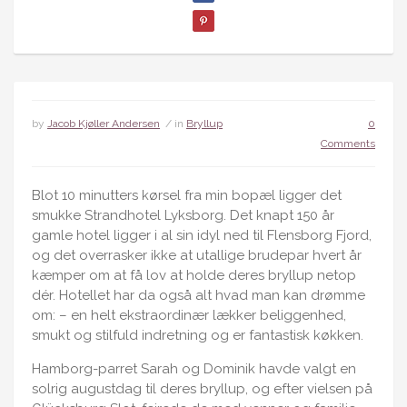
by
Jacob Kjøller Andersen
/ in
Bryllup
0
Comments
Blot 10 minutters kørsel fra min bopæl ligger det
smukke Strandhotel Lyksborg. Det knapt 150 år
gamle hotel ligger i al sin idyl ned til Flensborg Fjord,
og det overrasker ikke at utallige brudepar hvert år
kæmper om at få lov at holde deres bryllup netop
dér. Hotellet har da også alt hvad man kan drømme
om: – en helt ekstraordinær lækker beliggenhed,
smukt og stilfuld indretning og er fantastisk køkken.
Hamborg-parret Sarah og Dominik havde valgt en
solrig augustdag til deres bryllup, og efter vielsen på