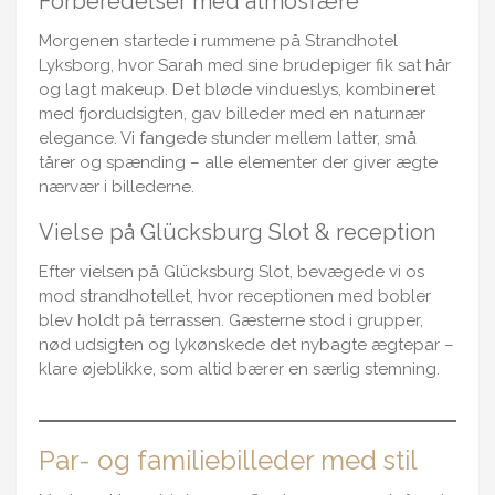
Forberedelser med atmosfære
Morgenen startede i rummene på Strandhotel
Lyksborg, hvor Sarah med sine brudepiger fik sat hår
og lagt makeup. Det bløde vindueslys, kombineret
med fjordudsigten, gav billeder med en naturnær
elegance. Vi fangede stunder mellem latter, små
tårer og spænding – alle elementer der giver ægte
nærvær i billederne.
Vielse på Glücksburg Slot & reception
Efter vielsen på Glücksburg Slot, bevægede vi os
mod strandhotellet, hvor receptionen med bobler
blev holdt på terrassen. Gæsterne stod i grupper,
nød udsigten og lykønskede det nybagte ægtepar –
klare øjeblikke, som altid bærer en særlig stemning.
Par- og familiebilleder med stil