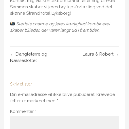
Kontakt mig via
kontaktformularen
eller ring direkte.
Sammen skaber vi jeres bryllupsfortælling ved det
skønne Strandhotel Lyksborg!
Stedets charme og jeres kærlighed kombineret
skaber billeder, der varer langt ud i fremtiden.
←
D’angleterre og
Laura & Robert
→
Næsseslottet
Skriv et svar
Din e-mailadresse vil ikke blive publiceret.
Krævede
felter er markeret med
*
Kommentar
*