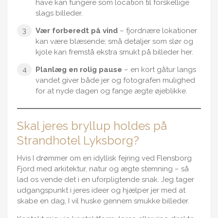
have kan fungere som location til forskellige
slags billeder.
Vær forberedt på vind
– fjordnære lokationer
kan være blæsende; små detaljer som slør og
kjole kan fremstå ekstra smukt på billeder her.
Planlæg en rolig pause
– en kort gåtur langs
vandet giver både jer og fotografen mulighed
for at nyde dagen og fange ægte øjeblikke.
Skal jeres bryllup holdes på
Strandhotel Lyksborg?
Hvis I drømmer om en idyllisk fejring ved Flensborg
Fjord med arkitektur, natur og ægte stemning – så
lad os vende det i en uforpligtende snak. Jeg tager
udgangspunkt i jeres ideer og hjælper jer med at
skabe en dag, I vil huske gennem smukke billeder.