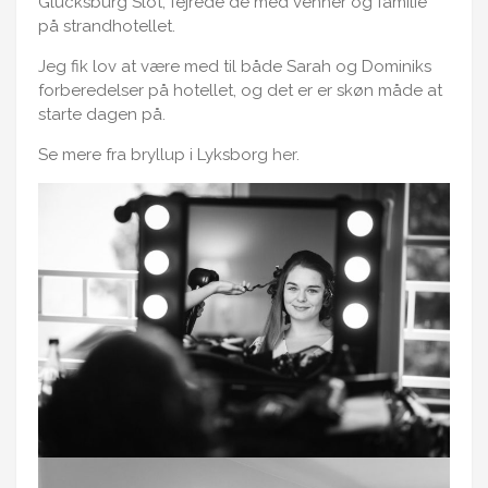
Glücksburg Slot, fejrede de med venner og familie
på strandhotellet.
Jeg fik lov at være med til både Sarah og Dominiks
forberedelser på hotellet, og det er er skøn måde at
starte dagen på.
Se mere fra bryllup i Lyksborg
her
.