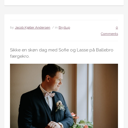
by
Jacob Kjøller Andersen
/ in
Bryllup
0
Comments
Sikke en skøn dag med Sofie og Lasse på Ballebro
færgekro.